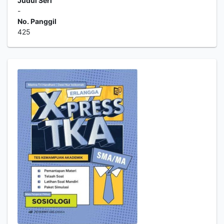
Judul Seri
-
No. Panggil
425