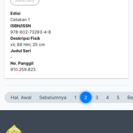
Riana Deny
Edisi
Cetakan 1
ISBN/ISSN
978-6
0
2-73293-4-8
Deskripsi Fisik
xii; 88 hlm; 25 cm
Judul Seri
-
No. Panggil
91
0
.259.823
Hal. Awal
Sebelumnya
1
2
3
4
5
Be