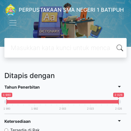
PERPUSTAKAAN SMA NEGERI 1 BATIPUH
Ditapis dengan
Tahun Penerbitan
1 980
2 026
1 980
1 992
2 003
2 015
2 026
Ketersediaan
Tersedia di Rak