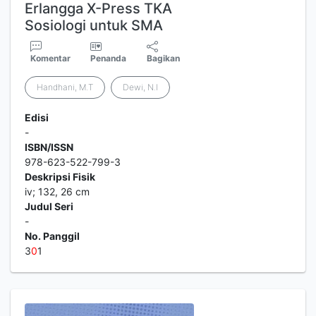
Erlangga X-Press TKA
Sosiologi untuk SMA
Komentar
Penanda
Bagikan
Handhani, M.T
Dewi, N.I
Edisi
-
ISBN/ISSN
978-623-522-799-3
Deskripsi Fisik
iv; 132, 26 cm
Judul Seri
-
No. Panggil
3
0
1