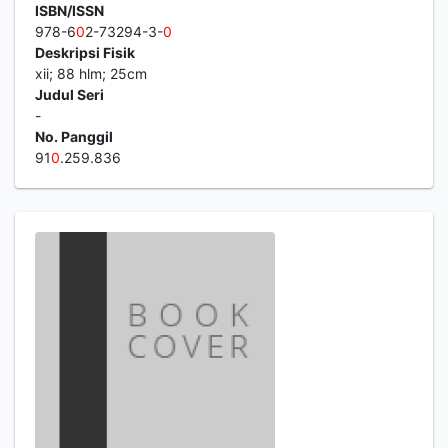
ISBN/ISSN
978-6
0
2-73294-3-
0
Deskripsi Fisik
xii; 88 hlm; 25cm
Judul Seri
-
No. Panggil
91
0
.259.836