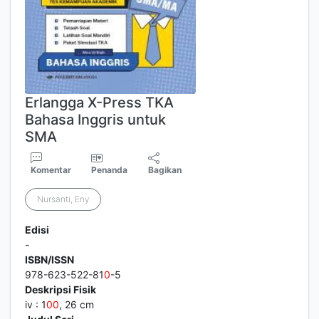
Erlangga X-Press TKA
Bahasa Inggris untuk
SMA
Komentar
Penanda
Bagikan
Nursanti, Eny
Edisi
-
ISBN/ISSN
978-623-522-81
0
-5
Deskripsi Fisik
iv : 1
0
0
, 26 cm