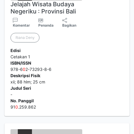
Jelajah Wisata Budaya
Negeriku : Provinsi Bali
Komentar
Penanda
Bagikan
Riana Deny
Edisi
Cetakan 1
ISBN/ISSN
978-6
0
2-73293-8-6
Deskripsi Fisik
xii; 88 hlm; 25 cm
Judul Seri
-
No. Panggil
91
0
.259.862