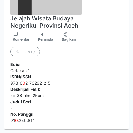
Jelajah Wisata Budaya
Negeriku: Provinsi Aceh
Komentar
Penanda
Bagikan
Riana, Deny
Edisi
Cetakan 1
ISBN/ISSN
978-6
0
2-73292-2-5
Deskripsi Fisik
xii; 88 hlm; 25cm
Judul Seri
-
No. Panggil
91
0
.259.811