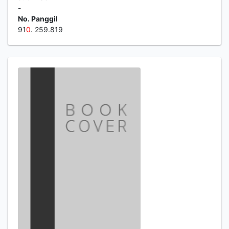
-
No. Panggil
91
0
. 259.819