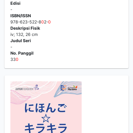
Edisi
-
ISBN/ISSN
978-623-522-8
0
2-
0
Deskripsi Fisik
iv; 132, 26 cm
Judul Seri
-
No. Panggil
33
0