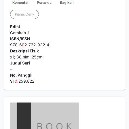
Komentar
Penanda
Bagikan
Riana, Deny
Edisi
Cetakan 1
ISBN/ISSN
978-6
0
2-732-932-4
Deskripsi Fisik
xii; 88 hlm; 25cm
Judul Seri
-
No. Panggil
91
0
.259.822